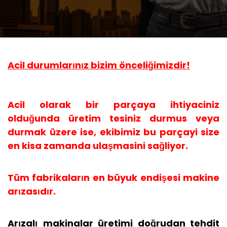
Acil durumlar
n
z bizim önceli
imizdir!
ı
ı
ğ
Acil olarak bir parçaya ihtiyaciniz
oldu
unda üretim tesiniz durmus veya
ğ
durmak üzere ise, ekibimiz bu parçayi size
en kisa zamanda ula
masini sa
liyor.
ş
ğ
Tüm fabrikalar
n en büyuk endi
esi makine
ı
ş
ar
zas
d
r.
ı
ı
ı
Ar
zal
makinalar üretimi do
rudan tehdit
ı
ı
ğ