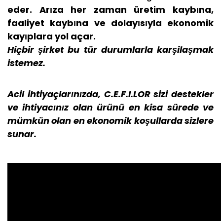
eder. Ar
za her zaman üretim kayb
na,
ı
ı
faaliyet kayb
na ve dolay
s
yla ekonomik
ı
ı
ı
kay
plara yol açar.
ı
Hiçbir
irket bu tür durumlarla kar
ila
mak
ş
ş
ş
istemez.
Acil ihtiyaçlar
n
zda, C.E.F.I.LOR sizi destekler
ı
ı
ve ihtiyac
n
z olan ürünü en kisa sürede ve
ı
ı
mümkün olan en ekonomik ko
ullarda sizlere
ş
sunar.