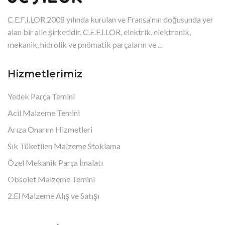
C.E.F.I.LOR 2008 yılında kurulan ve Fransa'nın doğusunda yer
alan bir aile şirketidir. C.E.F.I.LOR, elektrik, elektronik,
mekanik, hidrolik ve pnömatik parçaların ve ...
Hizmetlerimiz
Yedek Parça Temini
Acil Malzeme Temini
Arıza Onarım Hizmetleri
Sık Tüketilen Malzeme Stoklama
Özel Mekanik Parça İmalatı
Obsolet Malzeme Temini
2.El Malzeme Alış ve Satışı