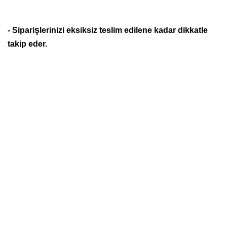
ş
- Sipari
lerinizi eksiksiz teslim edilene kadar dikkatle
takip eder.