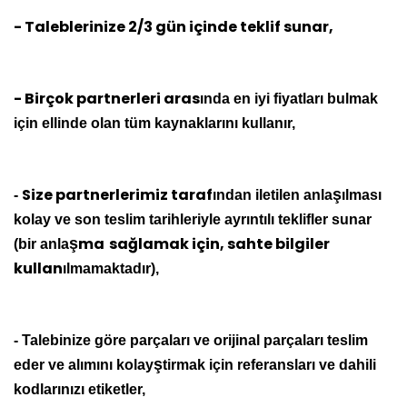
- Taleblerinize 2/3 gün içinde teklif sunar,
- Birçok partnerleri aras
ında en iyi fiyatlar
ı
bulmak
için ellinde olan tüm kaynaklarını kullanır,
Size partnerlerimiz taraf
ş
-
ından iletilen anla
ılması
kolay ve son teslim tarihleriyle ayrıntılı teklifler sunar
ma
sağlamak için, sahte bilgiler
ş
(bir anla
kullan
ılmamaktadır),
- Talebinize göre parçaları ve orijinal parçaları teslim
ş
eder ve alımını kolay
tirmak için referansları ve dahili
kodlarınızı etiketler,