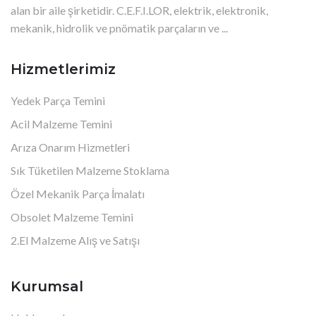
alan bir aile şirketidir. C.E.F.I.LOR, elektrik, elektronik,
mekanik, hidrolik ve pnömatik parçaların ve ...
Hizmetlerimiz
Yedek Parça Temini
Acil Malzeme Temini
Arıza Onarım Hizmetleri
Sık Tüketilen Malzeme Stoklama
Özel Mekanik Parça İmalatı
Obsolet Malzeme Temini
2.El Malzeme Alış ve Satışı
Kurumsal